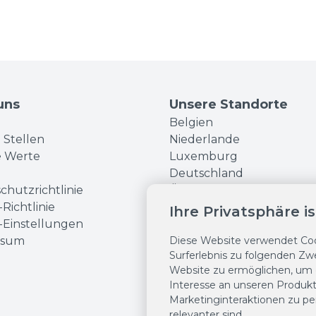
uns
Unsere Standorte
Belgien
 Stellen
Niederlande
e Werte
Luxemburg
Deutschland
chutzrichtlinie
Österreich
Richtlinie
Schweiz
Ihre Privatsphäre i
-Einstellungen
Frankreich
ssum
Diese Website verwendet Coo
Surferlebnis zu folgenden Z
Website zu ermöglichen
,
um e
Interesse an unseren Produk
Marketinginteraktionen zu per
relevanter sind
.