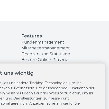
Features
Kundenmanagement
Mitarbeitermanagement
Finanzen und Statistiken
Bessere Online-Präsenz
Marketingtools
Ketten- & Franchisesupport
st uns wichtig
Online-Buchungen
kies und andere Tracking-Technologien, um Ihr
Kassensystem
wecken zu verbessern:
um grundlegende Funktionen der
Salonkee Payments
in besseres Erlebnis auf der Website zu bieten
,
um Ihr
24/7 Online verkaufen
ten und Dienstleistungen zu messen und
Intelligente Terminkalender
sonalisieren
,
um Anzeigen zu liefern die für Sie