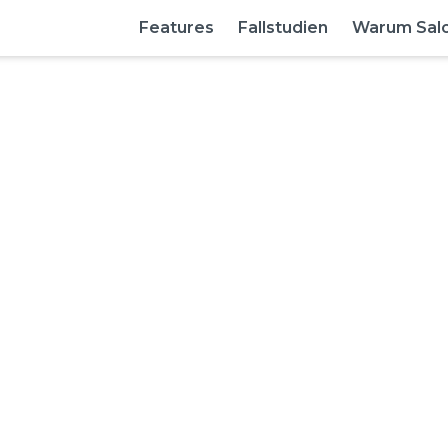
Features
Fallstudien
Warum Sal
alon:
Was es wirkli
leisten kann