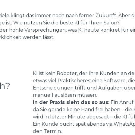
iele klingt das immer noch nach ferner Zukunft. Aber sie i
e ist: Wie nutzen Sie die beste KI für Ihren Salon?
 oder hohle Versprechungen, was KI heute konkret für ei
klichkeit werden lässt.
KI ist kein Roboter, der Ihre Kunden an de
etwas viel Praktischeres: eine Software, d
ch?
Entscheidungen trifft und Aufgaben übern
manuell auslösen müssen.
In der Praxis sieht das so aus:
Ein Anruf 
da Sie gerade keine Hand frei haben – di
wird in letzter Minute abgesagt – die KI 
Ein Kunde bucht spät abends via WhatsApp
den Termin.