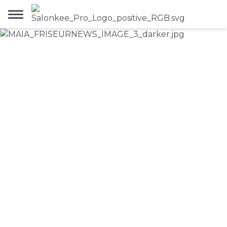
L'IA dans le salon de
coiffure :
Ce que cela
signifie réellement —
et ce que Maia peut
faire
24.7.2026