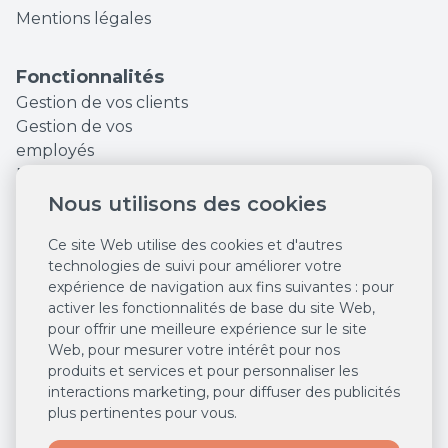
Mentions légales
Fonctionnalités
Gestion de vos clients
Gestion de vos
employés
Finances et Statistiques
Augmentez votre
Nous utilisons des cookies
visibilité en ligne
Ce site Web utilise des cookies et d'autres
Outils marketing
technologies de suivi pour améliorer votre
Réservations en ligne
expérience de navigation aux fins suivantes :
pour
24/7
activer les fonctionnalités de base du site Web
,
Système de caisse
pour offrir une meilleure expérience sur le site
Des ventes en ligne
Web
,
pour mesurer votre intérêt pour nos
24/7
produits et services et pour personnaliser les
Agenda intelligent
interactions marketing
,
pour diffuser des publicités
plus pertinentes pour vous
.
Salonkee Payments
Gestion centralisée