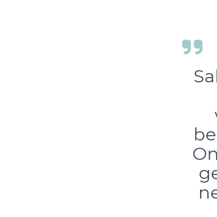
Sa
be
On
g
n