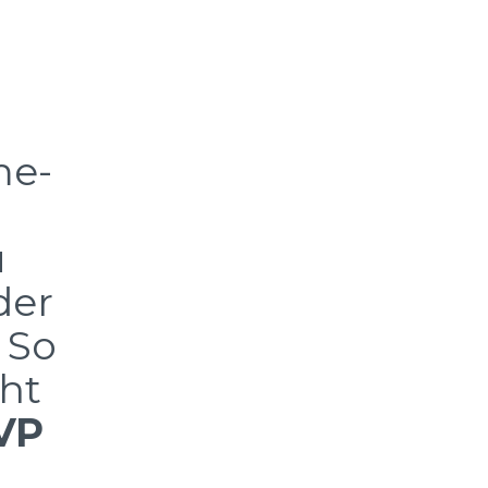
me-
u
der
 So
ht
 VP