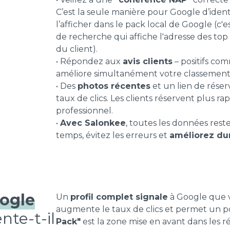
C’est la seule manière pour Google d’ident
l’afficher dans le pack local de Google (c'e
de recherche qui affiche l'adresse des top
du client).
• Répondez aux
avis clients
– positifs com
améliore simultanément votre classement
• Des
photos récentes
et un lien de rése
taux de clics. Les clients réservent plus r
professionnel.
•
Avec Salonkee
, toutes les données rest
temps, évitez les erreurs et
améliorez du
oogle
Un
profil complet signale
à Google que 
augmente le taux de clics et permet un p
te-t-il
Pack"
est la zone mise en avant dans les r