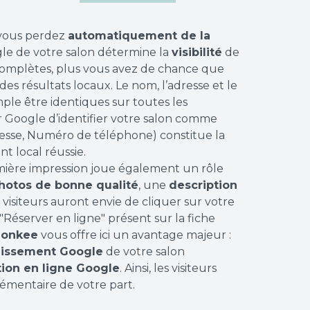
, vous perdez
automatiquement de la
gle de votre salon détermine la
visibilité
de
 complètes, plus vous avez de chance que
es résultats locaux. Le nom, l’adresse et le
le être identiques sur toutes les
r Google d’identifier votre salon comme
sse, Numéro de téléphone) constitue la
t local réussie.
mière impression joue également un rôle
photos de bonne qualité
, une
description
es visiteurs auront envie de cliquer sur votre
 "Réserver en ligne" présent sur la fiche
lonkee
vous offre ici un avantage majeur :
blissement Google
de votre salon
tion en ligne Google
. Ainsi, les visiteurs
lémentaire de votre part.