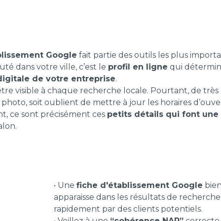
ablissement Google
fait partie des outils les plus impo
é dans votre ville, c’est le
profil en ligne
qui détermine
digitale de votre entreprise
.
être visible à chaque recherche locale. Pourtant, de trè
 photo, soit oublient de mettre à jour les horaires d’ou
nt, ce sont précisément ces
petits détails qui font u
alon.
• Une
fiche d'établissement Google
bien
apparaisse dans les résultats de recherche 
rapidement par des clients potentiels.
• Veillez à une
“cohérence NAP”
correcte