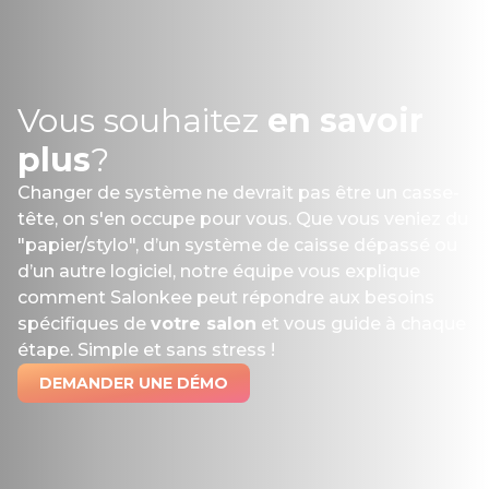
Vous souhaitez
en savoir
plus
?
Changer de système ne devrait pas être un casse-
tête, on s'en occupe pour vous. Que vous veniez du
"papier/stylo", d’un système de caisse dépassé ou
d’un autre logiciel, notre équipe vous explique
comment Salonkee peut répondre aux besoins
spécifiques de
votre salon
et vous guide à chaque
étape. Simple et sans stress !
DEMANDER UNE DÉMO