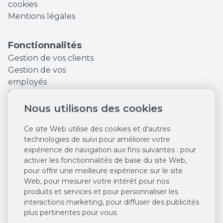
cookies
Mentions légales
Fonctionnalités
Gestion de vos clients
Gestion de vos
employés
Finances et Statistiques
Augmentez votre
Nous utilisons des cookies
visibilité en ligne
Ce site Web utilise des cookies et d'autres
Outils marketing
technologies de suivi pour améliorer votre
Réservations en ligne
expérience de navigation aux fins suivantes :
pour
24/7
activer les fonctionnalités de base du site Web
,
Système de caisse
pour offrir une meilleure expérience sur le site
Des ventes en ligne
Web
,
pour mesurer votre intérêt pour nos
24/7
produits et services et pour personnaliser les
Agenda intelligent
interactions marketing
,
pour diffuser des publicités
plus pertinentes pour vous
.
Salonkee Payments