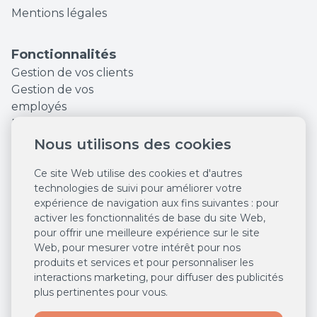
Mentions légales
Fonctionnalités
Gestion de vos clients
Gestion de vos
employés
Finances et Statistiques
Augmentez votre
Nous utilisons des cookies
visibilité en ligne
Ce site Web utilise des cookies et d'autres
Outils marketing
technologies de suivi pour améliorer votre
Réservations en ligne
expérience de navigation aux fins suivantes :
pour
24/7
activer les fonctionnalités de base du site Web
,
Système de caisse
pour offrir une meilleure expérience sur le site
Des ventes en ligne
Web
,
pour mesurer votre intérêt pour nos
24/7
produits et services et pour personnaliser les
Agenda intelligent
interactions marketing
,
pour diffuser des publicités
plus pertinentes pour vous
.
Salonkee Payments
Gestion centralisée