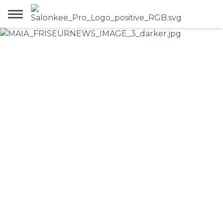
L'IA dans le salon de
coiffure :
Ce que cela
signifie réellement —
et ce que Maia peut
faire
24.7.2026