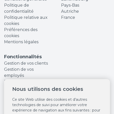
Politique de
Pays-Bas
confidentialité
Autriche
Politique relative aux
France
cookies
Préférences des
cookies
Mentions légales
Fonctionnalités
Gestion de vos clients
Gestion de vos
employés
Finances et Statistiques
Augmentez votre
Nous utilisons des cookies
visibilité en ligne
Ce site Web utilise des cookies et d'autres
Outils marketing
technologies de suivi pour améliorer votre
Réservations en ligne
expérience de navigation aux fins suivantes :
pour
24/7