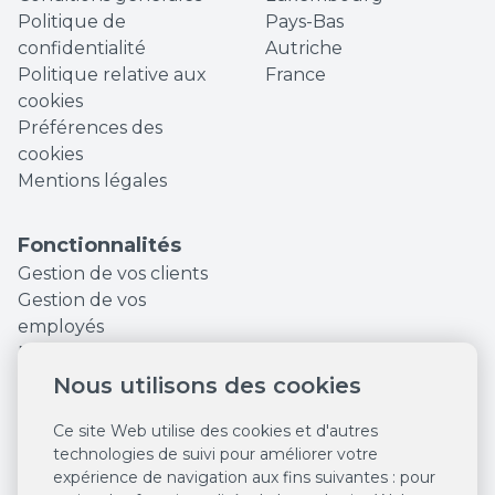
Politique de
Pays-Bas
confidentialité
Autriche
Politique relative aux
France
cookies
Préférences des
cookies
Mentions légales
Fonctionnalités
Gestion de vos clients
Gestion de vos
employés
Finances et Statistiques
Augmentez votre
Nous utilisons des cookies
visibilité en ligne
Ce site Web utilise des cookies et d'autres
Outils marketing
technologies de suivi pour améliorer votre
Réservations en ligne
expérience de navigation aux fins suivantes :
pour
24/7