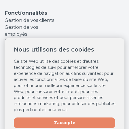
Fonctionnalités
Gestion de vos clients
Gestion de vos
employés
Finances et Statistiques
Augmentez votre
Nous utilisons des cookies
visibilité en ligne
Ce site Web utilise des cookies et d'autres
Outils marketing
technologies de suivi pour améliorer votre
Réservations en ligne
expérience de navigation aux fins suivantes :
pour
24/7
activer les fonctionnalités de base du site Web
,
Système de caisse
pour offrir une meilleure expérience sur le site
Des ventes en ligne
Web
,
pour mesurer votre intérêt pour nos
24/7
produits et services et pour personnaliser les
Agenda intelligent
interactions marketing
,
pour diffuser des publicités
plus pertinentes pour vous
.
Salonkee Payments
Gestion centralisée
J'accepte
multi-salons