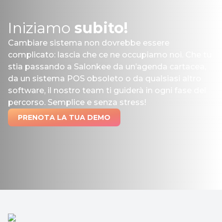
Iniziamo
subito!
Cambiare sistema non dovrebbe essere
complicato: lascia che ce ne occupiamo noi. Che tu
stia passando a Salonkee da un’agenda cartacea,
da un sistema POS obsoleto o da qualsiasi altro
software, il nostro team ti guiderà in ogni fase del
percorso. Semplice e senza stress!
PRENOTA LA TUA DEMO